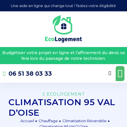
Une aide en ligne qui change tout ! Testez votre éligibilité
Budgétiser votre projet en ligne et l’affinement du devis se
fera lors du passage de notre technicien.

06 51 38 03 33
ECOLOGEMENT
CLIMATISATION 95 VAL
D’OISE
Accueil
Chauffage
Climatisation Réversible
Climatisation 95 Val D’Oise