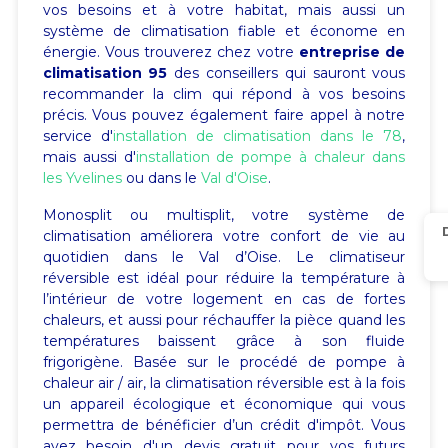
vos besoins et à votre habitat, mais aussi un
système de climatisation fiable et économe en
énergie. Vous trouverez chez votre
entreprise de
climatisation 95
des conseillers qui sauront vous
recommander la clim qui répond à vos besoins
précis. Vous pouvez également faire appel à notre
service d'
installation de climatisation dans le 78
,
mais aussi d'
installation de pompe à chaleur dans
les Yvelines
ou dans le
Val d'Oise
.
Monosplit ou multisplit, votre système de
Créer une liste d'envies
climatisation améliorera votre confort de vie au
quotidien dans le Val d’Oise. Le climatiseur
réversible est idéal pour réduire la température à
Nom de la liste d'envies
l’intérieur de votre logement en cas de fortes
chaleurs, et aussi pour réchauffer la pièce quand les
températures baissent grâce à son fluide
frigorigène. Basée sur le procédé de pompe à
chaleur air / air, la climatisation réversible est à la fois
Annuler
Créer une liste d'en
un appareil écologique et économique qui vous
permettra de bénéficier d’un crédit d'impôt. Vous
avez besoin d'un devis gratuit pour vos futurs